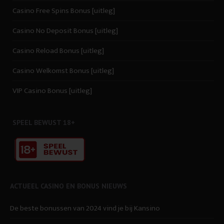
Casino Free Spins Bonus [uitleg]
Casino No Deposit Bonus [uitleg]
Casino Reload Bonus [uitleg]
Casino Welkomst Bonus [uitleg]
VIP Casino Bonus [uitleg]
SPEEL BEWUST 18+
ACTUEEL CASINO EN BONUS NIEUWS
De beste bonussen van 2024 vind je bij Kansino