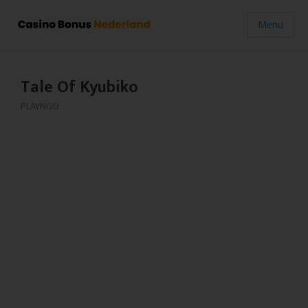
Menu
Tale Of Kyubiko
PLAYNGO