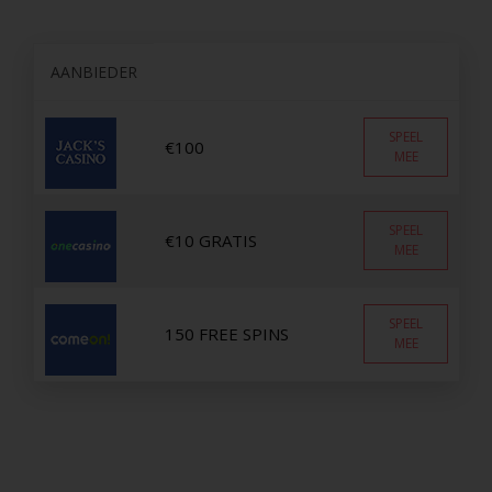
AANBIEDER
SPEEL
€100
MEE
SPEEL
€10 GRATIS
MEE
SPEEL
150 FREE SPINS
MEE