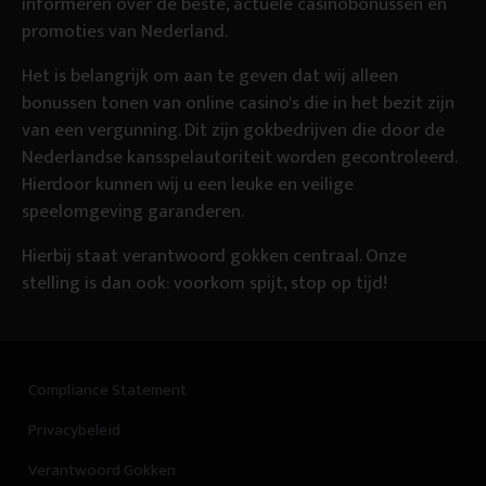
informeren over de beste, actuele casinobonussen en
promoties van Nederland.
Het is belangrijk om aan te geven dat wij alleen
bonussen tonen van online casino's die in het bezit zijn
van een vergunning. Dit zijn gokbedrijven die door de
Nederlandse kansspelautoriteit worden gecontroleerd.
Hierdoor kunnen wij u een leuke en veilige
speelomgeving garanderen.
Hierbij staat verantwoord gokken centraal. Onze
stelling is dan ook: voorkom spijt, stop op tijd!
Compliance Statement
Privacybeleid
Verantwoord Gokken