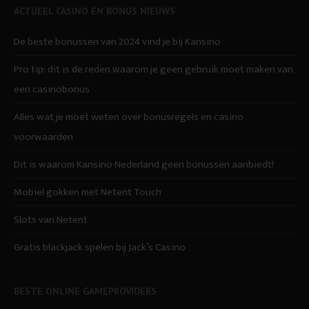
ACTUEEL CASINO EN BONUS NIEUWS
De beste bonussen van 2024 vind je bij Kansino
Pro tip: dit is de reden waarom je geen gebruik moet maken van
een casinobonus
Alles wat je moet weten over bonusregels en casino
voorwaarden
Dit is waarom Kansino Nederland geen bonussen aanbiedt!
Mobiel gokken met Netent Touch
Slots van Netent
Gratis blackjack spelen bij Jack’s Casino
BESTE ONLINE GAMEPROVIDERS