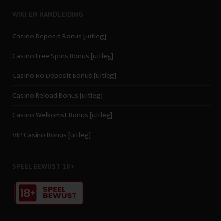
WIKI EN HANDLEIDING
Casino Deposit Bonus [uitleg]
Casino Free Spins Bonus [uitleg]
Casino No Deposit Bonus [uitleg]
Casino Reload Bonus [uitleg]
Casino Welkomst Bonus [uitleg]
VIP Casino Bonus [uitleg]
SPEEL BEWUST 18+