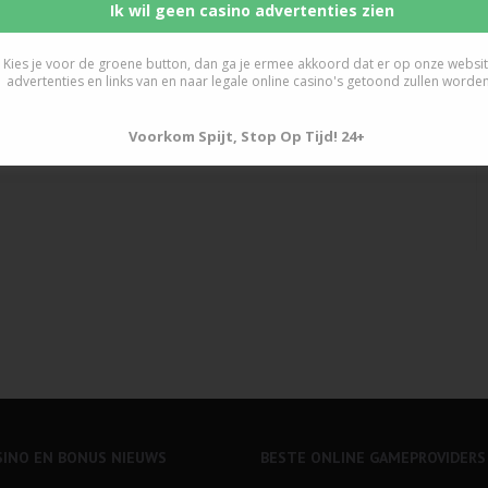
Ik wil geen casino advertenties zien
Kies je voor de groene button, dan ga je ermee akkoord dat er op onze websi
advertenties en links van en naar legale online casino's getoond zullen worden
Voorkom Spijt, Stop Op Tijd! 24+
SINO EN BONUS NIEUWS
BESTE ONLINE GAMEPROVIDERS