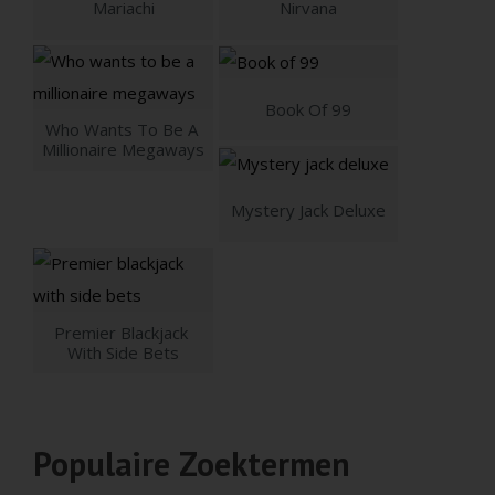
Mariachi
Nirvana
Book Of 99
Who Wants To Be A 
Millionaire Megaways
Mystery Jack Deluxe
Premier Blackjack 
With Side Bets
Populaire Zoektermen