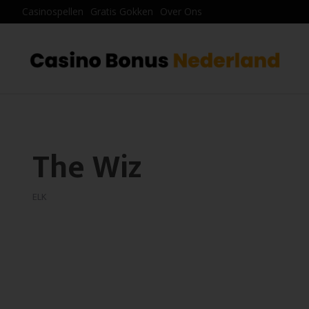
Casinospellen
Gratis Gokken
Over Ons
The Wiz
ELK