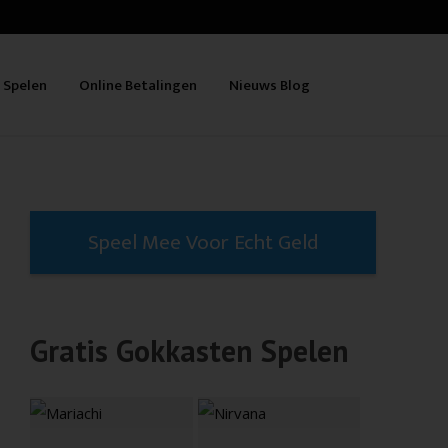
s Spelen
Online Betalingen
Nieuws Blog
Speel Mee Voor Echt Geld
Gratis Gokkasten Spelen