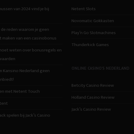
ussen van 2024 vind je bij
Netent Slots
Novomatic Gokkasten
 is de reden waarom je geen
Play’n Go Slotmachines
t maken van een casinobonus
Thunderkick Games
 moet weten over bonusregels en
waarden
ONLINE CASINO’S NEDERLAND
om Kansino Nederland geen
nbiedt!
Betcity Casino Review
en met Netent Touch
Holland Casino Review
tent
Jack’s Casino Review
ack spelen bij Jack’s Casino