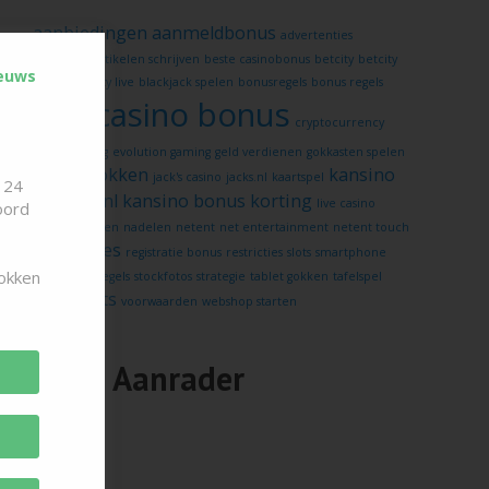
aanbiedingen
aanmeldbonus
advertenties
verkopen
artikelen schrijven
beste casinobonus
betcity
betcity
euws
bonus
betcity live
blackjack spelen
bonusregels
bonus regels
casino bonus
bonus tips
cryptocurrency
dropshipping
evolution gaming
geld verdienen
gokkasten spelen
gratis gokken
kansino
jack's casino
jacks.nl
kaartspel
 24
kansino.nl
kansino bonus
korting
live casino
oord
mobiel gokken
nadelen
netent
net entertainment
netent touch
promoties
registratie bonus
restricties
slots
smartphone
gokken
casino
spelregels
stockfotos
strategie
tablet gokken
tafelspel
videoslots
voorwaarden
webshop starten
Onze Aanrader