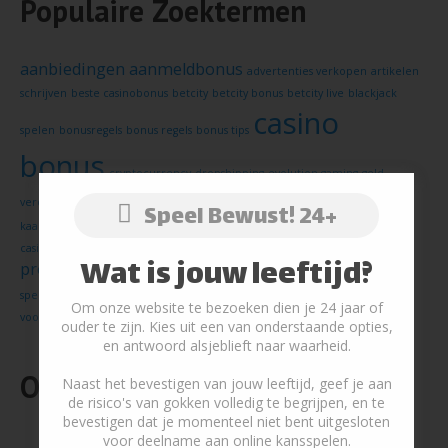
Populaire Zoektermen
aanbiedingen
aanmeldbonus
advertenties verkopen
artikelen
schrijven
beste casinobonus
betcity
betcity bonus
betcity live
blackjack
casino
spelen
bonusregels
bonus regels
bonus tips
bonus
cryptocurrency
dropshipping
evolution gaming
geld
gratis gokken
verdienen
gokkasten spelen
jack's casino
jacks.nl
Speel Bewust! 24+
kansino
kansino.nl
kansino bonus
korting
kaartspel
live
casino
mobiel gokken
nadelen
netent
net entertainment
netent touch
Wat is jouw leeftijd?
promoties
registratie bonus
restricties
slots
smartphone casino
videoslots
spelregels
stockfotos
strategie
tablet gokken
tafelspel
Om onze website te bezoeken dien je 24 jaar of
voorwaarden
webshop starten
ouder te zijn. Kies uit een van onderstaande opties,
en antwoord alsjeblieft naar waarheid.
Onze Aanrader
Naast het bevestigen van jouw leeftijd, geef je aan
de risico's van gokken volledig te begrijpen, en te
bevestigen dat je momenteel niet bent uitgesloten
voor deelname aan online kansspelen.