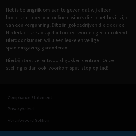
Het is belangrijk om aan te geven dat wij alleen
bonussen tonen van online casino's die in het bezit zijn
van een vergunning. Dit zijn gokbedrijven die door de
Nederlandse kansspelautoriteit worden gecontroleerd.
Hierdoor kunnen wij u een leuke en veilige
speelomgeving garanderen.
Hierbij staat verantwoord gokken centraal. Onze
stelling is dan ook: voorkom spijt, stop op tijd!
Compliance Statement
Privacybeleid
Verantwoord Gokken