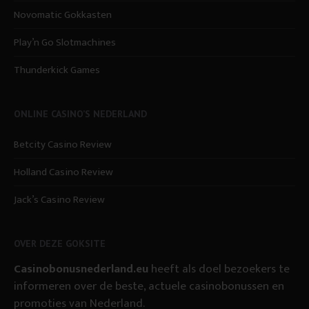
Novomatic Gokkasten
Play’n Go Slotmachines
Thunderkick Games
ONLINE CASINO’S NEDERLAND
Betcity Casino Review
Holland Casino Review
Jack’s Casino Review
OVER DEZE GOKSITE
Casinobonusnederland.eu
heeft als doel bezoekers te
informeren over de beste, actuele casinobonussen en
promoties van Nederland.