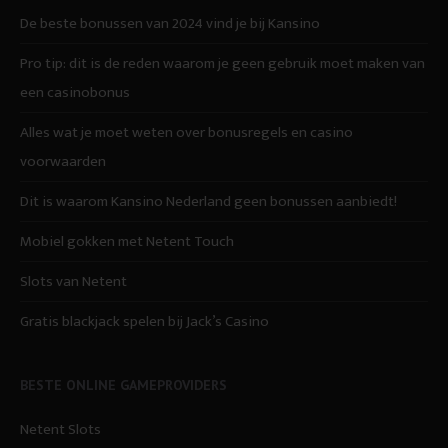
De beste bonussen van 2024 vind je bij Kansino
Pro tip: dit is de reden waarom je geen gebruik moet maken van
een casinobonus
Alles wat je moet weten over bonusregels en casino
voorwaarden
Dit is waarom Kansino Nederland geen bonussen aanbiedt!
Mobiel gokken met Netent Touch
Slots van Netent
Gratis blackjack spelen bij Jack’s Casino
BESTE ONLINE GAMEPROVIDERS
Netent Slots