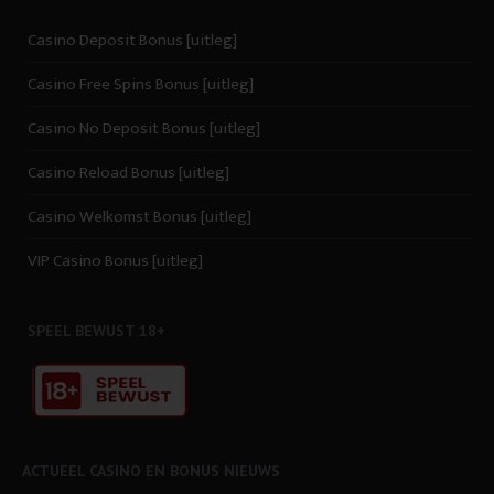
Casino Deposit Bonus [uitleg]
Casino Free Spins Bonus [uitleg]
Casino No Deposit Bonus [uitleg]
Casino Reload Bonus [uitleg]
Casino Welkomst Bonus [uitleg]
VIP Casino Bonus [uitleg]
SPEEL BEWUST 18+
ACTUEEL CASINO EN BONUS NIEUWS