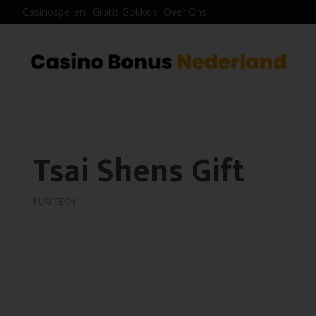
Casinospellen
Gratis Gokken
Over Ons
Tsai Shens Gift
PLAYTECH