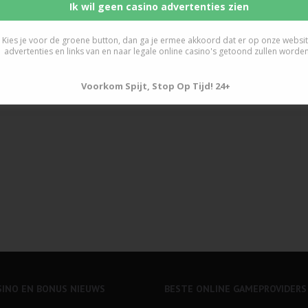
Ik wil geen casino advertenties zien
Kies je voor de groene button, dan ga je ermee akkoord dat er op onze websi
advertenties en links van en naar legale online casino's getoond zullen worden
Voorkom Spijt, Stop Op Tijd! 24+
SINO EN BONUS NIEUWS
BESTE ONLINE GAMEPROVIDERS