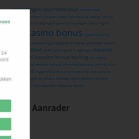
aanbiedingen
aanmeldbonus
advertenties
verkopen
artikelen schrijven
beste casinobonus
betcity
betcity
euws
bonus
betcity live
blackjack spelen
bonusregels
bonus regels
casino bonus
bonus tips
cryptocurrency
dropshipping
evolution gaming
geld verdienen
gokkasten spelen
gratis gokken
kansino
jack's casino
jacks.nl
kaartspel
 24
kansino.nl
kansino bonus
korting
live casino
oord
mobiel gokken
nadelen
netent
net entertainment
netent touch
promoties
registratie bonus
restricties
slots
smartphone
gokken
casino
spelregels
stockfotos
strategie
tablet gokken
tafelspel
videoslots
voorwaarden
webshop starten
Onze Aanrader