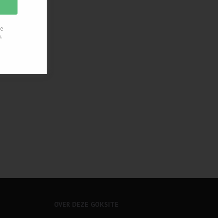
te
.
OVER DEZE GOKSITE