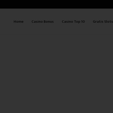
Home
Casino Bonus
Casino Top 10
Gratis Slot