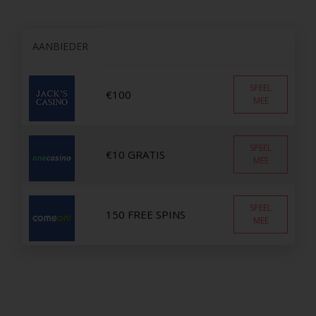
AANBIEDER
SPEEL
€100
MEE
SPEEL
€10 GRATIS
MEE
SPEEL
150 FREE SPINS
MEE