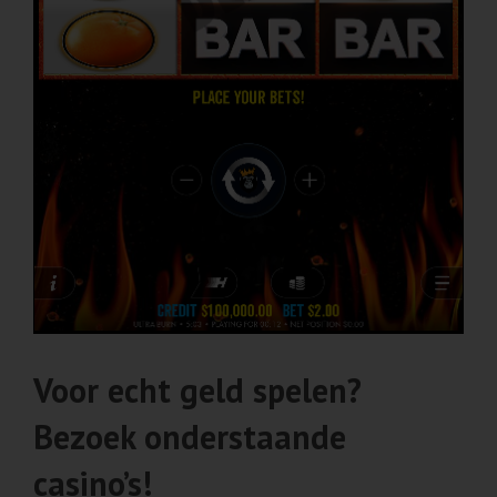
Voor echt geld spelen?
Bezoek onderstaande
casino’s!