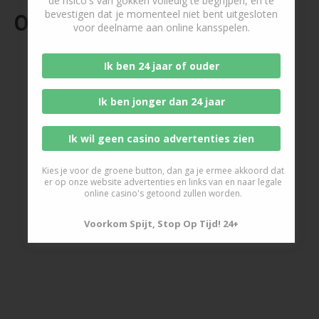
de risico's van gokken volledig te begrijpen, en te
bevestigen dat je momenteel niet bent uitgesloten
Onze Aanrader
voor deelname aan online kansspelen.
Ik ben 24 jaar of ouder
Ik ben jonger dan 24 jaar
Ik wil geen casino advertenties zien
Kies je voor de groene button, dan ga je ermee akkoord dat
er op onze website advertenties en links van en naar legale
online casino's getoond zullen worden.
Voorkom Spijt, Stop Op Tijd! 24+