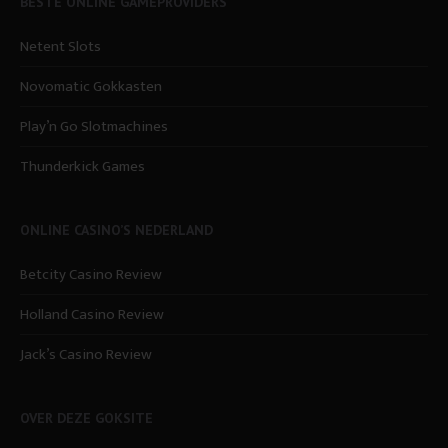
BESTE ONLINE GAMEPROVIDERS
Netent Slots
Novomatic Gokkasten
Play’n Go Slotmachines
Thunderkick Games
ONLINE CASINO’S NEDERLAND
Betcity Casino Review
Holland Casino Review
Jack’s Casino Review
OVER DEZE GOKSITE