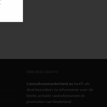
.
OVER DEZE GOKSITE
Casinobonusnederland.eu
heeft als
doel bezoekers te informeren over de
beste, actuele casinobonussen en
promoties van Nederland.