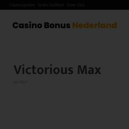
Casinospellen
Gratis Gokken
Over Ons
Victorious Max
NETENT