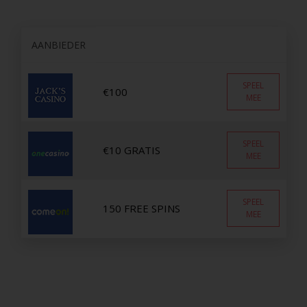
AANBIEDER
SPEEL
€100
MEE
SPEEL
€10 GRATIS
MEE
SPEEL
150 FREE SPINS
MEE