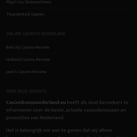
Play’n Go Slotmachines
Thunderkick Games
ONLINE CASINO’S NEDERLAND
Betcity Casino Review
Holland Casino Review
Jack’s Casino Review
OVER DEZE GOKSITE
Casinobonusnederland.eu
heeft als doel bezoekers te
informeren over de beste, actuele casinobonussen en
promoties van Nederland.
Het is belangrijk om aan te geven dat wij alleen