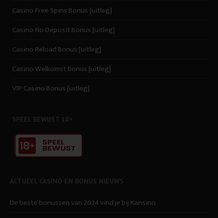
Casino Free Spins Bonus [uitleg]
Casino No Deposit Bonus [uitleg]
Casino Reload Bonus [uitleg]
Casino Welkomst Bonus [uitleg]
VIP Casino Bonus [uitleg]
SPEEL BEWUST 18+
ACTUEEL CASINO EN BONUS NIEUWS
De beste bonussen van 2024 vind je bij Kansino