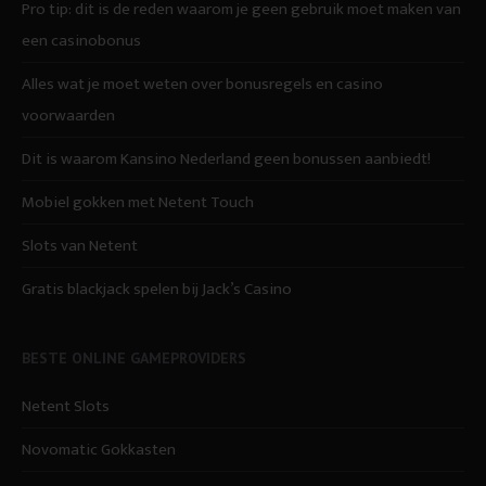
Pro tip: dit is de reden waarom je geen gebruik moet maken van
een casinobonus
Alles wat je moet weten over bonusregels en casino
voorwaarden
Dit is waarom Kansino Nederland geen bonussen aanbiedt!
Mobiel gokken met Netent Touch
Slots van Netent
Gratis blackjack spelen bij Jack’s Casino
BESTE ONLINE GAMEPROVIDERS
Netent Slots
Novomatic Gokkasten