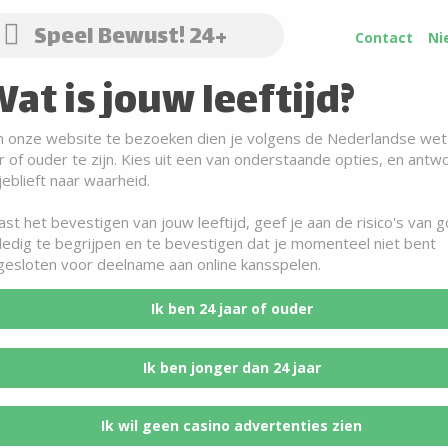
 onderstaande casino’s!
Speel Bewust! 24+
Contact
Ni
at is jouw leeftijd?
REVIEW SCORE
 onze website te bezoeken dien je volgens de Nederlandse wet
r of ouder te zijn. Kies uit een van onderstaande opties, en antw
jeblieft naar waarheid.
SPEEL MEE
st het bevestigen van jouw leeftijd, geef je aan de risico's van 
lledig te begrijpen en te bevestigen dat je momenteel niet bent
tgesloten voor deelname aan online kansspelen.
SPEEL MEE
Ik ben 24 jaar of ouder
Ik ben jonger dan 24 jaar
SPEEL MEE
Ik wil geen casino advertenties zien