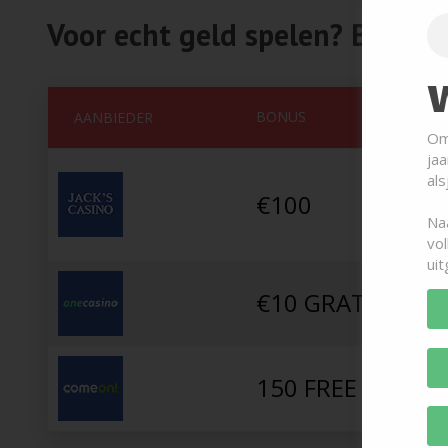
Voor echt geld spelen? Bezoek
W
BONUS
AANBIEDER
Om
jaa
als
€100
Naa
vo
ui
€10 GRATIS
150 FREE SPINS