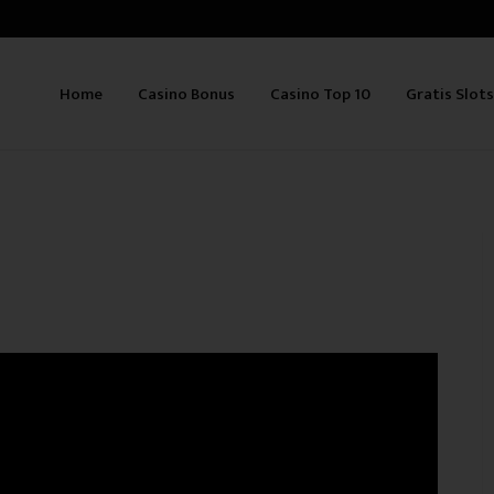
Home
Casino Bonus
Casino Top 10
Gratis Slot