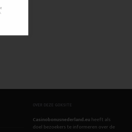
te
.
OVER DEZE GOKSITE
Casinobonusnederland.eu
heeft als
doel bezoekers te informeren over de