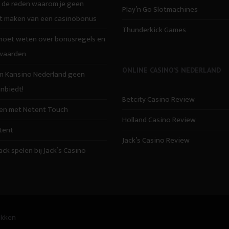
 is de reden waarom je geen
Play’n Go Slotmachines
t maken van een casinobonus
Thunderkick Games
 moet weten over bonusregels en
waarden
ONLINE CASINO’S NEDERLAND
om Kansino Nederland geen
nbiedt!
Betcity Casino Review
en met Netent Touch
Holland Casino Review
tent
Jack’s Casino Review
ack spelen bij Jack’s Casino
okken