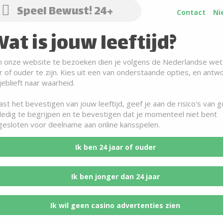
Speel Bewust! 24+
Contact
Ni
 onderstaande casino’s!
at is jouw leeftijd?
REVIEW SCORE
 onze website te bezoeken dien je volgens de Nederlandse wet
r of ouder te zijn. Kies uit een van onderstaande opties, en antw
jeblieft naar waarheid.
SPEEL MEE
st het bevestigen van jouw leeftijd, geef je aan de risico's van 
lledig te begrijpen en te bevestigen dat je momenteel niet bent
tgesloten voor deelname aan online kansspelen.
Ik ben 24 jaar of ouder
SPEEL MEE
Ik ben jonger dan 24 jaar
SPEEL MEE
Ik wil geen casino advertenties zien