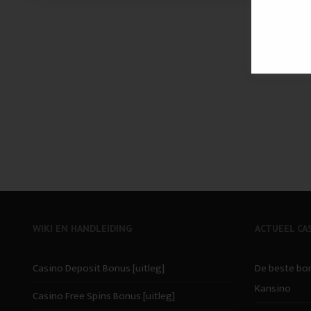
WIKI EN HANDLEIDING
ACTUEEL CA
Casino Deposit Bonus [uitleg]
De beste bon
Kansino
Casino Free Spins Bonus [uitleg]