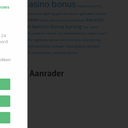
casino bonus
bonus tips
cryptocurrency
euws
dropshipping
evolution gaming
geld verdienen
gokkasten spelen
gratis gokken
kansino
jack's casino
jacks.nl
kaartspel
kansino.nl
kansino bonus
korting
live casino
mobiel gokken
nadelen
netent
net entertainment
netent touch
 24
promoties
registratie bonus
restricties
slots
smartphone
oord
casino
spelregels
stockfotos
strategie
tablet gokken
tafelspel
videoslots
voorwaarden
webshop starten
gokken
Onze Aanrader