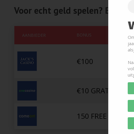
Voor echt geld spelen? Bezoek
W
BONUS
AANBIEDER
Om
jaa
als
€100
Naa
vo
ui
€10 GRATIS
150 FREE SPINS