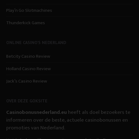
Play’n Go Slotmachines
Thunderkick Games
ONLINE CASINO’S NEDERLAND
Betcity Casino Review
Holland Casino Review
Jack’s Casino Review
OVER DEZE GOKSITE
Casinobonusnederland.eu
heeft als doel bezoekers te
informeren over de beste, actuele casinobonussen en
promoties van Nederland.