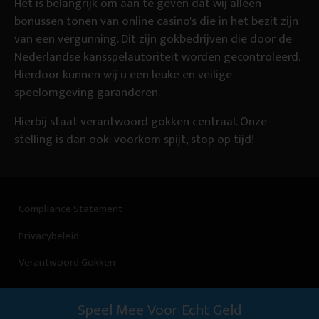
Het is belangrijk om aan te geven dat wij alleen
bonussen tonen van online casino's die in het bezit zijn
van een vergunning. Dit zijn gokbedrijven die door de
Nederlandse kansspelautoriteit worden gecontroleerd.
Hierdoor kunnen wij u een leuke en veilige
speelomgeving garanderen.
Hierbij staat verantwoord gokken centraal. Onze
stelling is dan ook: voorkom spijt, stop op tijd!
Compliance Statement
Privacybeleid
Verantwoord Gokken
Speel Mee Voor Echt Geld