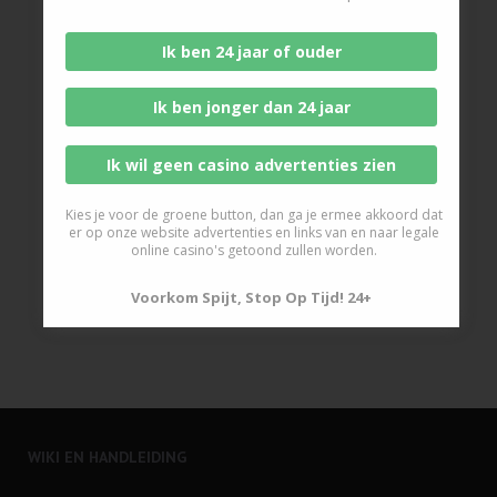
Ik ben 24 jaar of ouder
Ik ben jonger dan 24 jaar
Ik wil geen casino advertenties zien
Kies je voor de groene button, dan ga je ermee akkoord dat
er op onze website advertenties en links van en naar legale
online casino's getoond zullen worden.
Voorkom Spijt, Stop Op Tijd! 24+
WIKI EN HANDLEIDING