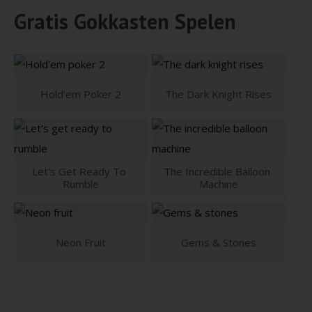
Gratis Gokkasten Spelen
Hold'em Poker 2
The Dark Knight Rises
Let's Get Ready To 
The Incredible Balloon 
Rumble
Machine
Neon Fruit
Gems & Stones