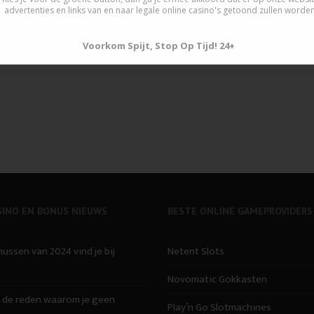
advertenties en links van en naar legale online casino's getoond zullen worden
Voorkom Spijt, Stop Op Tijd! 24+
SINO EN BONUS NIEUWS
BESTE ONLINE GAMEPROVIDERS
ussen van 2024 vind je bij
Netent Slots
Novomatic Gokkasten
 is de reden waarom je geen
Play’n Go Slotmachines