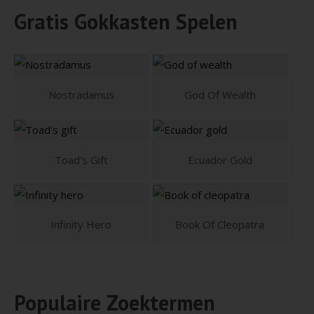
Gratis Gokkasten Spelen
Nostradamus
God Of Wealth
Toad's Gift
Ecuador Gold
Infinity Hero
Book Of Cleopatra
Populaire Zoektermen