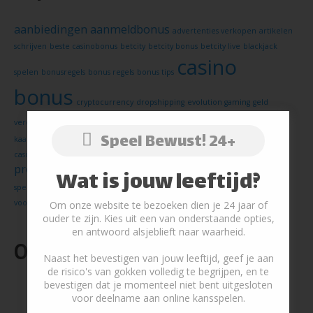
aanbiedingen
aanmeldbonus
advertenties verkopen
artikelen
schrijven
beste casinobonus
betcity
betcity bonus
betcity live
blackjack
casino
spelen
bonusregels
bonus regels
bonus tips
bonus
cryptocurrency
dropshipping
evolution gaming
geld
gratis gokken
verdienen
gokkasten spelen
jack's casino
jacks.nl
Speel Bewust! 24+
kansino
kansino.nl
kansino bonus
korting
kaartspel
live
casino
mobiel gokken
nadelen
netent
net entertainment
netent touch
promoties
Wat is jouw leeftijd?
registratie bonus
restricties
slots
smartphone casino
videoslots
spelregels
stockfotos
strategie
tablet gokken
tafelspel
voorwaarden
webshop starten
Om onze website te bezoeken dien je 24 jaar of
ouder te zijn. Kies uit een van onderstaande opties,
en antwoord alsjeblieft naar waarheid.
Onze Aanrader
Naast het bevestigen van jouw leeftijd, geef je aan
de risico's van gokken volledig te begrijpen, en te
bevestigen dat je momenteel niet bent uitgesloten
voor deelname aan online kansspelen.