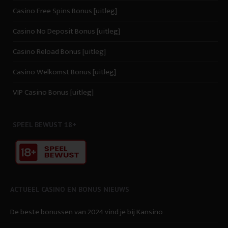
Casino Free Spins Bonus [uitleg]
Casino No Deposit Bonus [uitleg]
Casino Reload Bonus [uitleg]
Casino Welkomst Bonus [uitleg]
VIP Casino Bonus [uitleg]
SPEEL BEWUST 18+
ACTUEEL CASINO EN BONUS NIEUWS
De beste bonussen van 2024 vind je bij Kansino