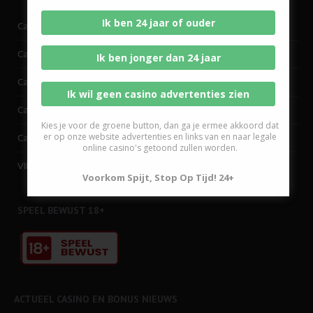
Ik ben 24 jaar of ouder
Casino Deposit Bonus [uitleg]
Casino Free Spins Bonus [uitleg]
Ik ben jonger dan 24 jaar
Casino No Deposit Bonus [uitleg]
Ik wil geen casino advertenties zien
Casino Reload Bonus [uitleg]
Kies je voor de groene button, dan ga je ermee akkoord dat
Casino Welkomst Bonus [uitleg]
er op onze website advertenties en links van en naar legale
online casino's getoond zullen worden.
VIP Casino Bonus [uitleg]
Voorkom Spijt, Stop Op Tijd! 24+
SPEEL BEWUST 18+
ACTUEEL CASINO EN BONUS NIEUWS