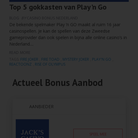
Top 5 gokkasten van Play ’n Go
BLOG
BY
CASINO BONUS NEDERLAND
De bekende spelmaker Play ’n GO maakt al ruim 16 jaar
casinospellen. Je kan de spellen van deze Zweedse
gameprovider dan ook spelen in bijna alle online casino’s in
Nederland....
READ MORE
TAGS:
FIRE JOKER
,
FIRE TOAD
,
MYSTERY JOKER
,
PLAY'N GO
,
REACTOONZ
,
RISE OF OLYMPUS
Actueel Bonus Aanbod
AANBIEDER
SPEEL MEE