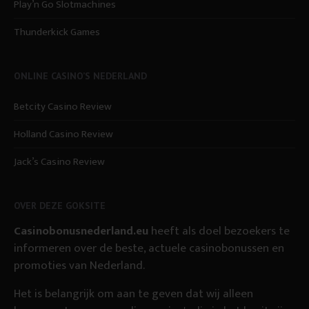
Play’n Go Slotmachines
Thunderkick Games
ONLINE CASINO’S NEDERLAND
Betcity Casino Review
Holland Casino Review
Jack’s Casino Review
OVER DEZE GOKSITE
Casinobonusnederland.eu
heeft als doel bezoekers te
informeren over de beste, actuele casinobonussen en
promoties van Nederland.
Het is belangrijk om aan te geven dat wij alleen