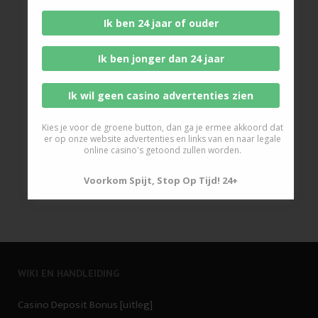
Ik ben 24 jaar of ouder
Ik ben jonger dan 24 jaar
Ik wil geen casino advertenties zien
Kies je voor de groene button, dan ga je ermee akkoord dat
er op onze website advertenties en links van en naar legale
online casino's getoond zullen worden.
Voorkom Spijt, Stop Op Tijd! 24+
WIKI EN HANDLEIDING
Casino Deposit Bonus [uitleg]