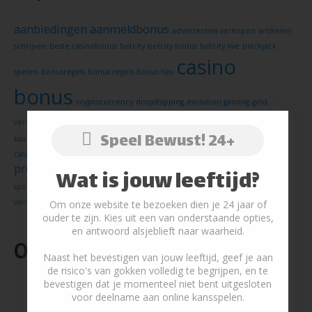
aanbiedingen
aanmeldbonus
advertenties verkopen
artikelen
schrijven
beste casinobonus
betcity
betcity bonus
betcity live
blackjack
casino
spelen
bonusregels
bonus regels
bonus tips
bonus
cryptocurrency
dropshipping
evolution gaming
geld
gratis gokken
verdienen
gokkasten spelen
jack's casino
jacks.nl
Speel Bewust! 24+
kansino
kansino.nl
kansino bonus
korting
kaartspel
live
casino
mobiel gokken
nadelen
netent
net entertainment
netent touch
promoties
Wat is jouw leeftijd?
registratie bonus
restricties
slots
smartphone casino
videoslots
spelregels
stockfotos
strategie
tablet gokken
tafelspel
voorwaarden
webshop starten
Om onze website te bezoeken dien je 24 jaar of
ouder te zijn. Kies uit een van onderstaande opties,
en antwoord alsjeblieft naar waarheid.
Onze Aanrader
Naast het bevestigen van jouw leeftijd, geef je aan
de risico's van gokken volledig te begrijpen, en te
bevestigen dat je momenteel niet bent uitgesloten
voor deelname aan online kansspelen.