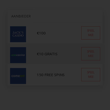
AANBIEDER
SPEEL
€100
MEE
SPEEL
€10 GRATIS
MEE
SPEEL
150 FREE SPINS
MEE