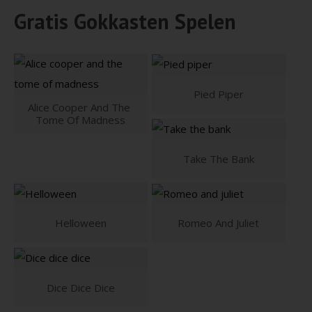
Gratis Gokkasten Spelen
Pied Piper
Alice Cooper And The 
Tome Of Madness
Take The Bank
Helloween
Romeo And Juliet
Dice Dice Dice