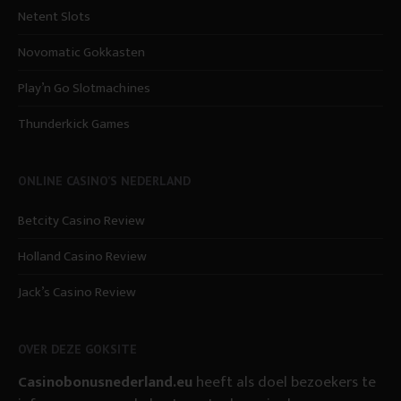
Netent Slots
Novomatic Gokkasten
Play’n Go Slotmachines
Thunderkick Games
ONLINE CASINO’S NEDERLAND
Betcity Casino Review
Holland Casino Review
Jack’s Casino Review
OVER DEZE GOKSITE
Casinobonusnederland.eu
heeft als doel bezoekers te