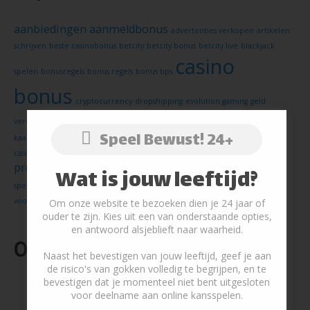
aanbiedingen
aanmeldbonus
advertenties verkopen
artikelen
schrijven
beste casinobonus
betcity
betcity bonus
betcity live
blackjack
casino
spelen
bonusregels
bonus regels
bonus tips
bonus
cryptocurrency
dropshipping
evolution gaming
geld
gratis gokken
verdienen
gokkasten spelen
jack's casino
jacks.nl
Speel Bewust! 24+
kansino
kansino.nl
kansino bonus
korting
kaartspel
live
casino
mobiel gokken
nadelen
netent
net entertainment
netent touch
promoties
Wat is jouw leeftijd?
registratie bonus
restricties
slots
smartphone casino
videoslots
spelregels
stockfotos
strategie
tablet gokken
tafelspel
voorwaarden
webshop starten
Om onze website te bezoeken dien je 24 jaar of
ouder te zijn. Kies uit een van onderstaande opties,
en antwoord alsjeblieft naar waarheid.
Onze Aanrader
Naast het bevestigen van jouw leeftijd, geef je aan
de risico's van gokken volledig te begrijpen, en te
bevestigen dat je momenteel niet bent uitgesloten
voor deelname aan online kansspelen.