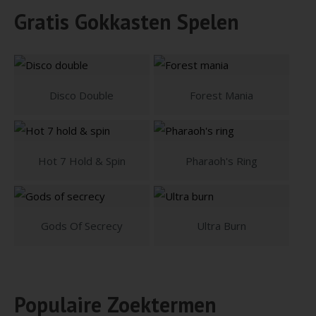
Gratis Gokkasten Spelen
Disco Double
Forest Mania
Hot 7 Hold & Spin
Pharaoh's Ring
Gods Of Secrecy
Ultra Burn
Populaire Zoektermen