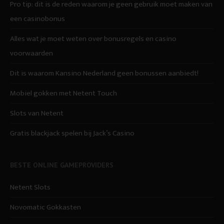
Pro tip: dit is de reden waarom je geen gebruik moet maken van
een casinobonus
Alles wat je moet weten over bonusregels en casino
voorwaarden
Dit is waarom Kansino Nederland geen bonussen aanbiedt!
Mobiel gokken met Netent Touch
Slots van Netent
Gratis blackjack spelen bij Jack’s Casino
BESTE ONLINE GAMEPROVIDERS
Netent Slots
Novomatic Gokkasten