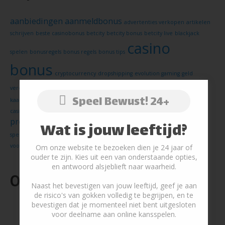
aanbiedingen
aanmeldbonus
advertenties verkopen
artikelen
schrijven
beste casinobonus
betcity
betcity bonus
betcity live
blackjack
casino
spelen
bonusregels
bonus regels
bonus tips
bonus
cryptocurrency
dropshipping
evolution gaming
geld
gratis gokken
verdienen
gokkasten spelen
jack's casino
jacks.nl
Speel Bewust! 24+
kansino
kansino.nl
kansino bonus
korting
kaartspel
live
casino
mobiel gokken
nadelen
netent
net entertainment
netent touch
promoties
Wat is jouw leeftijd?
registratie bonus
restricties
slots
smartphone casino
videoslots
spelregels
stockfotos
strategie
tablet gokken
tafelspel
voorwaarden
webshop starten
Om onze website te bezoeken dien je 24 jaar of
ouder te zijn. Kies uit een van onderstaande opties,
en antwoord alsjeblieft naar waarheid.
Onze Aanrader
Naast het bevestigen van jouw leeftijd, geef je aan
de risico's van gokken volledig te begrijpen, en te
bevestigen dat je momenteel niet bent uitgesloten
voor deelname aan online kansspelen.