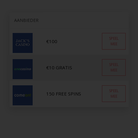
AANBIEDER
SPEEL
€100
MEE
SPEEL
€10 GRATIS
MEE
SPEEL
150 FREE SPINS
MEE