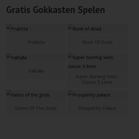
Gratis Gokkasten Spelen
Fruletta
Book Of Dead
Valhalla
Super Burning Wins: 
Classic 5 Lines
Gems Of The Gods
Prosperity Palace