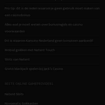
Pro tip: dit is de reden waarom je geen gebruik moet maken van
een casinobonus
Alles wat je moet weten over bonusregels en casino
voorwaarden
Dit is waarom Kansino Nederland geen bonussen aanbiedt!
Mobiel gokken met Netent Touch
Slots van Netent
Gratis blackjack spelen bij Jack’s Casino
BESTE ONLINE GAMEPROVIDERS
Netent Slots
Novomatic Gokkasten