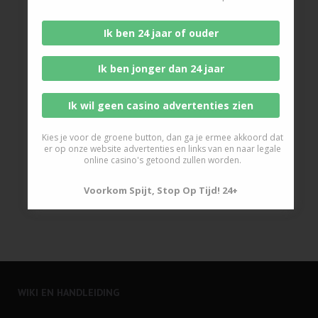
Ik ben 24 jaar of ouder
Ik ben jonger dan 24 jaar
Ik wil geen casino advertenties zien
Kies je voor de groene button, dan ga je ermee akkoord dat
er op onze website advertenties en links van en naar legale
online casino's getoond zullen worden.
Voorkom Spijt, Stop Op Tijd! 24+
WIKI EN HANDLEIDING