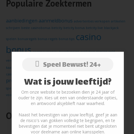
Populaire Zoektermen
aanbiedingen
aanmeldbonus
advertenties verkopen
artikelen
schrijven
beste casinobonus
betcity
betcity bonus
betcity live
blackjack
casino
spelen
bonusregels
bonus regels
bonus tips
bonus
cryptocurrency
dropshipping
evolution gaming
geld
gratis gokken
verdienen
gokkasten spelen
jack's casino
jacks.nl
Speel Bewust! 24+
kansino
kansino.nl
kansino bonus
korting
kaartspel
live
casino
mobiel gokken
nadelen
netent
net entertainment
netent touch
Wat is jouw leeftijd?
promoties
registratie bonus
restricties
slots
smartphone casino
videoslots
spelregels
stockfotos
strategie
tablet gokken
tafelspel
Om onze website te bezoeken dien je 24 jaar of
voorwaarden
webshop starten
ouder te zijn. Kies uit een van onderstaande opties,
en antwoord alsjeblieft naar waarheid.
Onze Aanrader
Naast het bevestigen van jouw leeftijd, geef je aan
de risico's van gokken volledig te begrijpen, en te
bevestigen dat je momenteel niet bent uitgesloten
voor deelname aan online kansspelen.