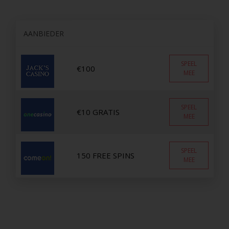
AANBIEDER
SPEEL
€100
MEE
SPEEL
€10 GRATIS
MEE
SPEEL
150 FREE SPINS
MEE