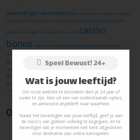
aanbiedingen
aanmeldbonus
advertenties verkopen
artikelen
schrijven
beste casinobonus
betcity
betcity bonus
betcity live
blackjack
casino
spelen
bonusregels
bonus regels
bonus tips
bonus
cryptocurrency
dropshipping
evolution gaming
geld
gratis gokken
verdienen
gokkasten spelen
jack's casino
jacks.nl
Speel Bewust! 24+
kansino
kansino.nl
kansino bonus
korting
kaartspel
live
casino
mobiel gokken
nadelen
netent
net entertainment
netent touch
promoties
Wat is jouw leeftijd?
registratie bonus
restricties
slots
smartphone casino
videoslots
spelregels
stockfotos
strategie
tablet gokken
tafelspel
voorwaarden
webshop starten
Om onze website te bezoeken dien je 24 jaar of
ouder te zijn. Kies uit een van onderstaande opties,
en antwoord alsjeblieft naar waarheid.
Onze Aanrader
Naast het bevestigen van jouw leeftijd, geef je aan
de risico's van gokken volledig te begrijpen, en te
bevestigen dat je momenteel niet bent uitgesloten
voor deelname aan online kansspelen.