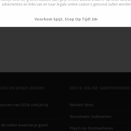
advertenties en links van en naar legale online casino's getoond zullen worden
Voorkom Spijt, Stop Op Tijd! 24+
SINO EN BONUS NIEUWS
BESTE ONLINE GAMEPROVIDERS
ussen van 2024 vind je bij
Netent Slots
Novomatic Gokkasten
 is de reden waarom je geen
Play’n Go Slotmachines