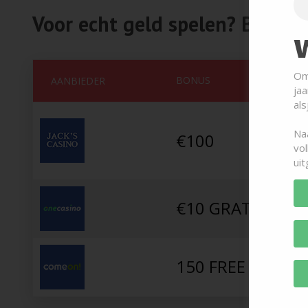
Voor echt geld spelen? Bezoek
W
Om
BONUS
AANBIEDER
jaa
als
Naa
€100
vo
ui
€10 GRATIS
150 FREE SPINS