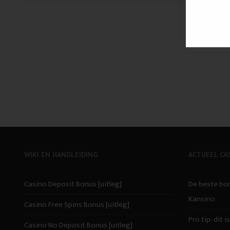
WIKI EN HANDLEIDING
ACTUEEL CA
Casino Deposit Bonus [uitleg]
De beste bon
Kansino
Casino Free Spins Bonus [uitleg]
Pro tip: dit
Casino No Deposit Bonus [uitleg]