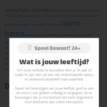
aanbiedingen
aanmeldbonus
advertenties verkopen
artikelen
schrijven
beste casinobonus
betcity
betcity bonus
betcity live
blackjack
casino
spelen
bonusregels
bonus regels
bonus tips
bonus
cryptocurrency
dropshipping
evolution gaming
geld
gratis gokken
verdienen
gokkasten spelen
jack's casino
jacks.nl
Speel Bewust! 24+
kansino
kansino.nl
kansino bonus
korting
kaartspel
live
casino
mobiel gokken
nadelen
netent
net entertainment
netent touch
promoties
Wat is jouw leeftijd?
registratie bonus
restricties
slots
smartphone casino
videoslots
spelregels
stockfotos
strategie
tablet gokken
tafelspel
voorwaarden
webshop starten
Om onze website te bezoeken dien je 24 jaar of
ouder te zijn. Kies uit een van onderstaande opties,
en antwoord alsjeblieft naar waarheid.
Onze Aanrader
Naast het bevestigen van jouw leeftijd, geef je aan
de risico's van gokken volledig te begrijpen, en te
bevestigen dat je momenteel niet bent uitgesloten
voor deelname aan online kansspelen.