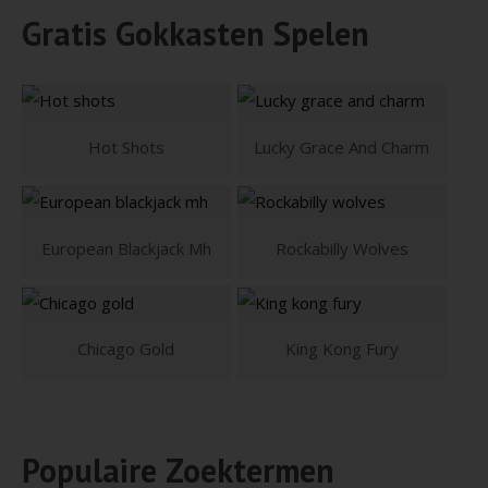
Gratis Gokkasten Spelen
Hot Shots
Lucky Grace And Charm
European Blackjack Mh
Rockabilly Wolves
Chicago Gold
King Kong Fury
Populaire Zoektermen