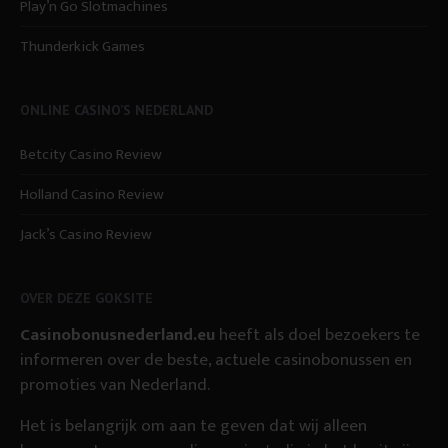
Play’n Go Slotmachines
Thunderkick Games
ONLINE CASINO’S NEDERLAND
Betcity Casino Review
Holland Casino Review
Jack’s Casino Review
OVER DEZE GOKSITE
Casinobonusnederland.eu
heeft als doel bezoekers te
informeren over de beste, actuele casinobonussen en
promoties van Nederland.
Het is belangrijk om aan te geven dat wij alleen