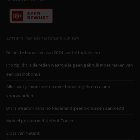
ACTUEEL CASINO EN BONUS NIEUWS
De beste bonussen van 2024 vind je bij Kansino
Pro tip: dit is de reden waarom je geen gebruik moet maken van
een casinobonus
Alles wat je moet weten over bonusregels en casino
voorwaarden
Dit is waarom Kansino Nederland geen bonussen aanbiedt!
Mobiel gokken met Netent Touch
Slots van Netent