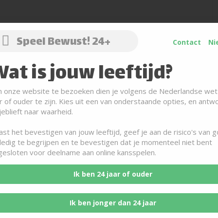
lemax
Speel Bewust! 24+
Contact
Ni
DERLAND
at is jouw leeftijd?
 onze website te bezoeken dien je volgens de Nederlandse wet
on
r of ouder te zijn. Kies uit een van onderstaande opties, en antw
jeblieft naar waarheid.
DERLAND
st het bevestigen van jouw leeftijd, geef je aan de risico's van 
lledig te begrijpen en te bevestigen dat je momenteel niet bent
tgesloten voor deelname aan online kansspelen.
igablox
DERLAND
Ik ben 24 jaar of ouder
Ik ben jonger dan 24 jaar
igablox