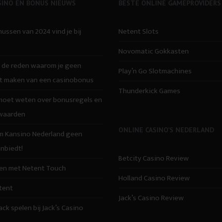
SINO EN BONUS NIEUWS
BESTE ONLINE GAMEPROVIDERS
ussen van 2024 vind je bij
Netent Slots
Novomatic Gokkasten
 is de reden waarom je geen
Play’n Go Slotmachines
t maken van een casinobonus
Thunderkick Games
 moet weten over bonusregels en
waarden
ONLINE CASINO’S NEDERLAND
om Kansino Nederland geen
nbiedt!
Betcity Casino Review
en met Netent Touch
Holland Casino Review
tent
Jack’s Casino Review
ack spelen bij Jack’s Casino