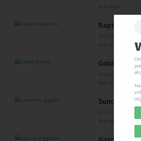
READ MORE
Raptor doub
BY
CASINO BONUS NE
W
READ MORE
Om
Golden gorg
jaa
als
BY
CASINO BONUS NE
READ MORE
Naa
vo
ui
Suncatcher g
BY
CASINO BONUS NE
READ MORE
Gator gold g