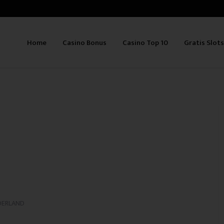
Home
Casino Bonus
Casino Top 10
Gratis Slot
DERLAND