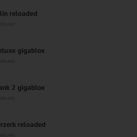
lin reloaded
DERLAND
eluxe gigablox
DERLAND
tank 2 gigablox
DERLAND
erzerk reloaded
DERLAND