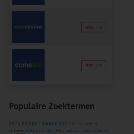
SPEEL MEE
SPEEL MEE
Populaire Zoektermen
aanbiedingen
aanmeldbonus
advertenties
verkopen
artikelen schrijven
beste casinobonus
betcity
betcity