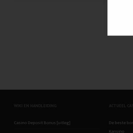
WIKI EN HANDLEIDING
ACTUEEL CA
Casino Deposit Bonus [uitleg]
De beste bon
Kansino