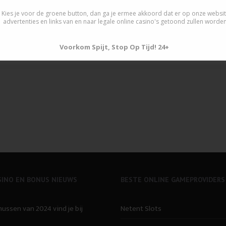
Kies je voor de groene button, dan ga je ermee akkoord dat er op onze websi
advertenties en links van en naar legale online casino's getoond zullen worden
Voorkom Spijt, Stop Op Tijd! 24+
SINO EN BONUS NIEUWS
BESTE ONLINE GAMEPROVIDERS
ussen van 2024 vind je bij
Netent Slots