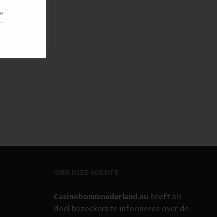
te
.
OVER DEZE GOKSITE
Casinobonusnederland.eu
heeft als
doel bezoekers te informeren over de