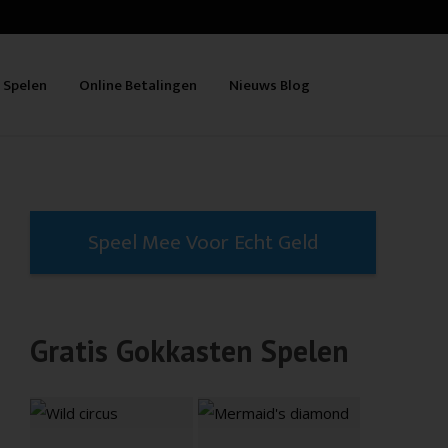
s Spelen
Online Betalingen
Nieuws Blog
Speel Mee Voor Echt Geld
Gratis Gokkasten Spelen