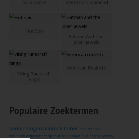
Wild Circus
Mermaid's Diamond
Hot Spin
Batman And The 
Joker Jewels
American Roulette
Viking Runecraft 
Bingo
Populaire Zoektermen
aanbiedingen
aanmeldbonus
advertenties
verkopen
artikelen schrijven
beste casinobonus
betcity
betcity