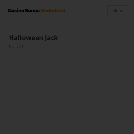
Menu
Halloween Jack
NETENT