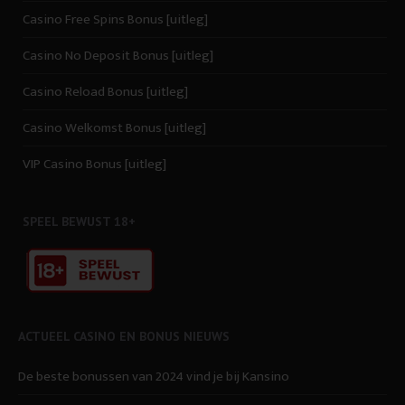
Casino Free Spins Bonus [uitleg]
Casino No Deposit Bonus [uitleg]
Casino Reload Bonus [uitleg]
Casino Welkomst Bonus [uitleg]
VIP Casino Bonus [uitleg]
SPEEL BEWUST 18+
ACTUEEL CASINO EN BONUS NIEUWS
De beste bonussen van 2024 vind je bij Kansino