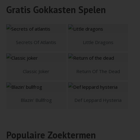
Gratis Gokkasten Spelen
Secrets Of Atlantis
Little Dragons
Classic Joker
Return Of The Dead
Blazin' Bullfrog
Def Leppard Hysteria
Populaire Zoektermen