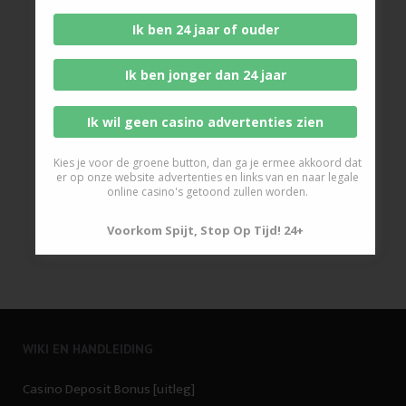
Ik ben 24 jaar of ouder
Ik ben jonger dan 24 jaar
Ik wil geen casino advertenties zien
Kies je voor de groene button, dan ga je ermee akkoord dat
er op onze website advertenties en links van en naar legale
online casino's getoond zullen worden.
Voorkom Spijt, Stop Op Tijd! 24+
WIKI EN HANDLEIDING
Casino Deposit Bonus [uitleg]