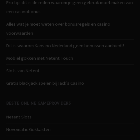
Pro tip: dit is de reden waarom je geen gebruik moet maken van
een casinobonus
Alles wat je moet weten over bonusregels en casino
voorwaarden
Dit is waarom Kansino Nederland geen bonussen aanbiedt!
Mobiel gokken met Netent Touch
Slots van Netent
Gratis blackjack spelen bij Jack’s Casino
BESTE ONLINE GAMEPROVIDERS
Netent Slots
Novomatic Gokkasten