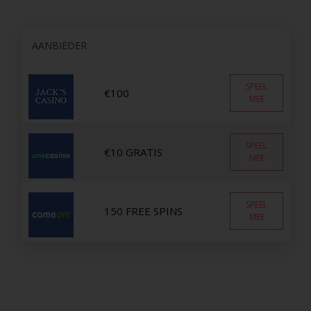
AANBIEDER
SPEEL
€100
MEE
SPEEL
€10 GRATIS
MEE
SPEEL
150 FREE SPINS
MEE