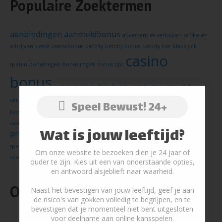
Populaire Zoektermen
aanbiedingen
aanmeldbonus
advertenties verkopen
artikelen
schrijven
beste casinobonus
betcity
betcity bonus
betcity live
blackjack
casino
spelen
bonusregels
bonus regels
bonus tips
bonus
cryptocurrency
dropshipping
evolution gaming
geld
gratis gokken
verdienen
gokkasten spelen
jack's casino
jacks.nl
Speel Bewust! 24+
kansino
kansino.nl
kansino bonus
korting
kaartspel
live
casino
mobiel gokken
nadelen
netent
net entertainment
netent touch
Wat is jouw leeftijd?
promoties
registratie bonus
restricties
slots
smartphone casino
videoslots
spelregels
stockfotos
strategie
tablet gokken
tafelspel
Om onze website te bezoeken dien je 24 jaar of
voorwaarden
webshop starten
ouder te zijn. Kies uit een van onderstaande opties,
en antwoord alsjeblieft naar waarheid.
Onze Aanrader
Naast het bevestigen van jouw leeftijd, geef je aan
de risico's van gokken volledig te begrijpen, en te
bevestigen dat je momenteel niet bent uitgesloten
voor deelname aan online kansspelen.