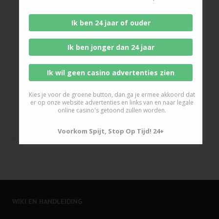
Ik ben 24 jaar of ouder
Ik ben jonger dan 24 jaar
Ik wil geen casino advertenties zien
Kies je voor de groene button, dan ga je ermee akkoord dat
er op onze website advertenties en links van en naar legale
online casino's getoond zullen worden.
Voorkom Spijt, Stop Op Tijd! 24+
WIKI EN HANDLEIDING