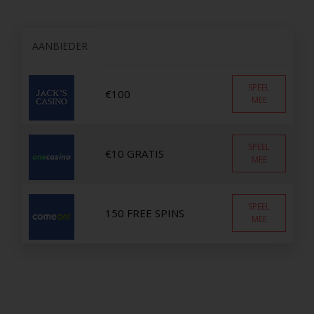
AANBIEDER
SPEEL
€100
MEE
SPEEL
€10 GRATIS
MEE
SPEEL
150 FREE SPINS
MEE