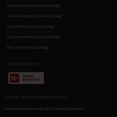
Casino Free Spins Bonus [uitleg]
Casino No Deposit Bonus [uitleg]
Casino Reload Bonus [uitleg]
Casino Welkomst Bonus [uitleg]
VIP Casino Bonus [uitleg]
SPEEL BEWUST 18+
ACTUEEL CASINO EN BONUS NIEUWS
De beste bonussen van 2024 vind je bij Kansino