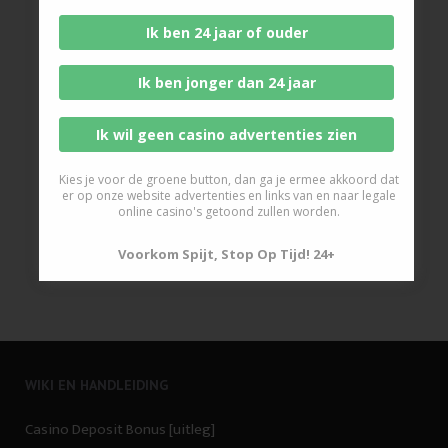
Ik ben 24 jaar of ouder
Ik ben jonger dan 24 jaar
Ik wil geen casino advertenties zien
Kies je voor de groene button, dan ga je ermee akkoord dat
er op onze website advertenties en links van en naar legale
online casino's getoond zullen worden.
Voorkom Spijt, Stop Op Tijd! 24+
WIKI EN HANDLEIDING
Casino Deposit Bonus [uitleg]