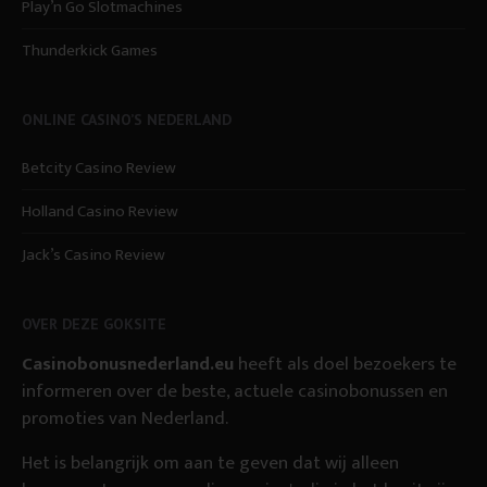
Play’n Go Slotmachines
Thunderkick Games
ONLINE CASINO’S NEDERLAND
Betcity Casino Review
Holland Casino Review
Jack’s Casino Review
OVER DEZE GOKSITE
Casinobonusnederland.eu
heeft als doel bezoekers te
informeren over de beste, actuele casinobonussen en
promoties van Nederland.
Het is belangrijk om aan te geven dat wij alleen