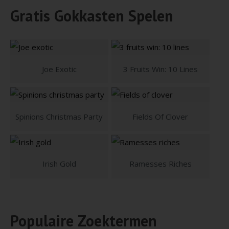
Gratis Gokkasten Spelen
Joe Exotic
3 Fruits Win: 10 Lines
Spinions Christmas Party
Fields Of Clover
Irish Gold
Ramesses Riches
Populaire Zoektermen