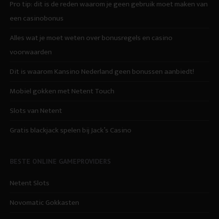
Pro tip: dit is de reden waarom je geen gebruik moet maken van
een casinobonus
Alles wat je moet weten over bonusregels en casino
voorwaarden
Dit is waarom Kansino Nederland geen bonussen aanbiedt!
Mobiel gokken met Netent Touch
Slots van Netent
Gratis blackjack spelen bij Jack’s Casino
BESTE ONLINE GAMEPROVIDERS
Netent Slots
Novomatic Gokkasten