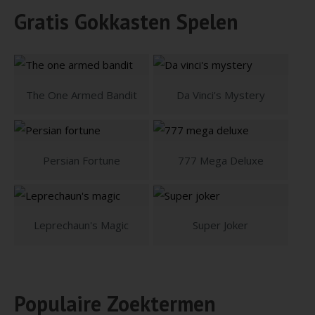
Gratis Gokkasten Spelen
The One Armed Bandit
Da Vinci's Mystery
Persian Fortune
777 Mega Deluxe
Leprechaun's Magic
Super Joker
Populaire Zoektermen