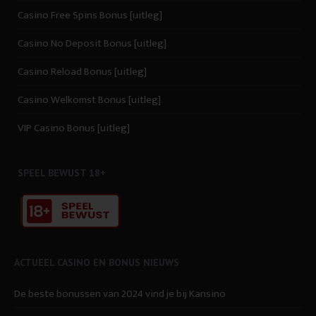
Casino Free Spins Bonus [uitleg]
Casino No Deposit Bonus [uitleg]
Casino Reload Bonus [uitleg]
Casino Welkomst Bonus [uitleg]
VIP Casino Bonus [uitleg]
SPEEL BEWUST 18+
ACTUEEL CASINO EN BONUS NIEUWS
De beste bonussen van 2024 vind je bij Kansino