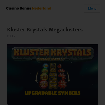
Menu
Kluster Krystals Megaclusters
RELAX