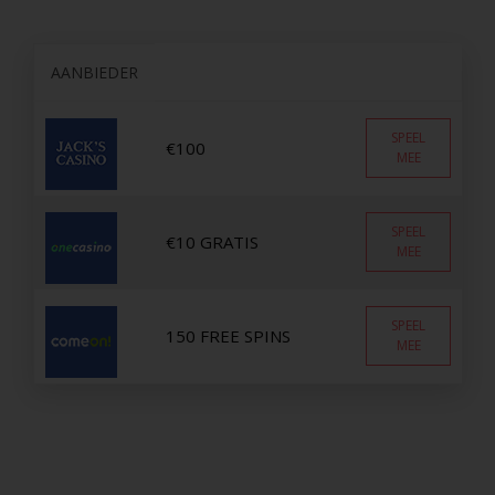
AANBIEDER
SPEEL
€100
MEE
SPEEL
€10 GRATIS
MEE
SPEEL
150 FREE SPINS
MEE