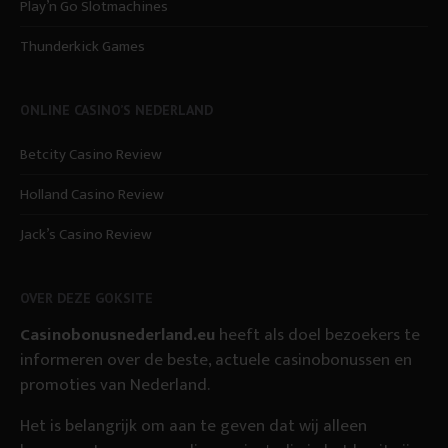
Play’n Go Slotmachines
Thunderkick Games
ONLINE CASINO’S NEDERLAND
Betcity Casino Review
Holland Casino Review
Jack’s Casino Review
OVER DEZE GOKSITE
Casinobonusnederland.eu
heeft als doel bezoekers te
informeren over de beste, actuele casinobonussen en
promoties van Nederland.
Het is belangrijk om aan te geven dat wij alleen