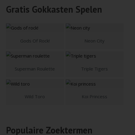
Gratis Gokkasten Spelen
Gods Of Rock!
Neon City
Superman Roulette
Triple Tigers
Wild Toro
Koi Princess
Populaire Zoektermen