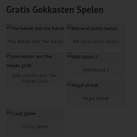
Gratis Gokkasten Spelen
The Bandit And The Baron
Baccarat Punto Banco
Wild Blood 2
John Hunter And The 
Mayan Gods
Regal Streak
Crazy Genie