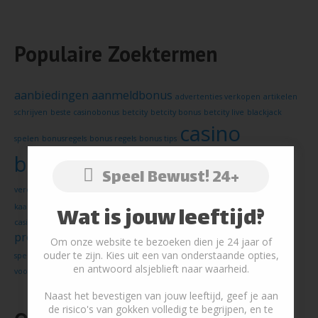
Populaire Zoektermen
aanbiedingen
aanmeldbonus
advertenties verkopen
artikelen
schrijven
beste casinobonus
betcity
betcity bonus
betcity live
blackjack
casino
spelen
bonusregels
bonus regels
bonus tips
bonus
cryptocurrency
dropshipping
evolution gaming
geld
Speel Bewust! 24+
gratis gokken
verdienen
gokkasten spelen
jack's casino
jacks.nl
kansino
kansino.nl
kansino bonus
korting
Wat is jouw leeftijd?
kaartspel
live
casino
mobiel gokken
nadelen
netent
net entertainment
netent touch
promoties
registratie bonus
restricties
slots
smartphone casino
Om onze website te bezoeken dien je 24 jaar of
videoslots
ouder te zijn. Kies uit een van onderstaande opties,
spelregels
stockfotos
strategie
tablet gokken
tafelspel
en antwoord alsjeblieft naar waarheid.
voorwaarden
webshop starten
Naast het bevestigen van jouw leeftijd, geef je aan
de risico's van gokken volledig te begrijpen, en te