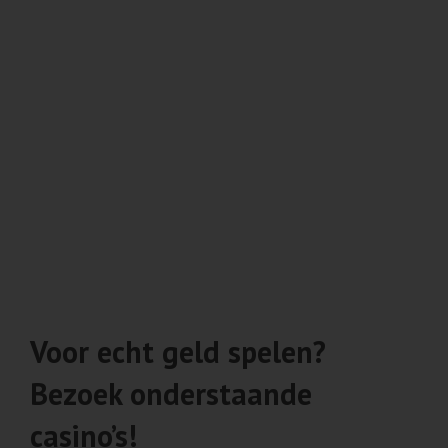
Voor echt geld spelen?
Bezoek onderstaande
casino’s!