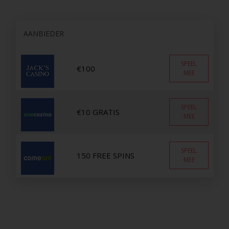
AANBIEDER
SPEEL
€100
MEE
SPEEL
€10 GRATIS
MEE
SPEEL
150 FREE SPINS
MEE