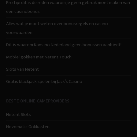
Pro tip: dit is de reden waarom je geen gebruik moet maken van
een casinobonus
Alles wat je moet weten over bonusregels en casino
voorwaarden
Dit is waarom Kansino Nederland geen bonussen aanbiedt!
Mobiel gokken met Netent Touch
Slots van Netent
Gratis blackjack spelen bij Jack’s Casino
BESTE ONLINE GAMEPROVIDERS
Netent Slots
Novomatic Gokkasten