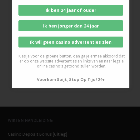
Ik ben 24 jaar of ouder
Ik ben jonger dan 24 jaar
Ik wil geen casino advertenties zien
Kies je voor de groene button, dan ga je ermee akkoord dat
er op onze website advertenties en links van en naar legale
online casino's getoond zullen worden.
Voorkom Spijt, Stop Op Tijd! 24+
WIKI EN HANDLEIDING
Casino Deposit Bonus [uitleg]