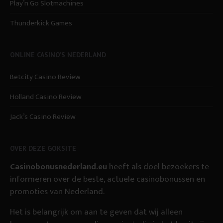
Play’n Go Slotmachines
Thunderkick Games
ONLINE CASINO’S NEDERLAND
Betcity Casino Review
Holland Casino Review
Jack’s Casino Review
OVER DEZE GOKSITE
Casinobonusnederland.eu
heeft als doel bezoekers te
informeren over de beste, actuele casinobonussen en
promoties van Nederland.
Het is belangrijk om aan te geven dat wij alleen