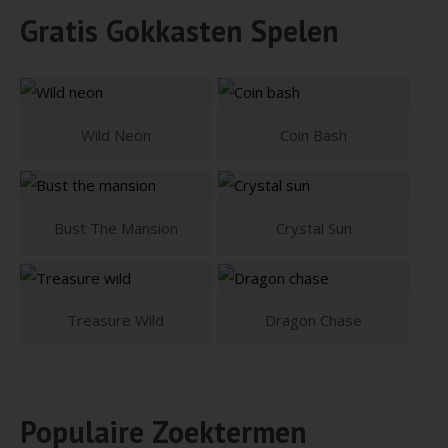
Gratis Gokkasten Spelen
Wild Neon
Coin Bash
Bust The Mansion
Crystal Sun
Treasure Wild
Dragon Chase
Populaire Zoektermen