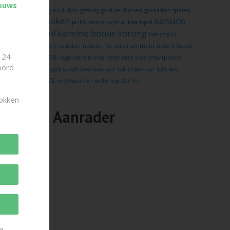
euws
dropshipping
evolution gaming
geld verdienen
gokkasten spelen
gratis gokken
kansino
jack's casino
jacks.nl
kaartspel
kansino.nl
kansino bonus
korting
live casino
mobiel gokken
nadelen
netent
net entertainment
netent touch
promoties
 24
registratie bonus
restricties
slots
smartphone
oord
casino
spelregels
stockfotos
strategie
tablet gokken
tafelspel
videoslots
voorwaarden
webshop starten
gokken
Onze Aanrader
te