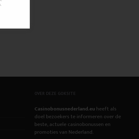
.
OVER DEZE GOKSITE
Casinobonusnederland.eu
heeft als
doel bezoekers te informeren over de
beste, actuele casinobonussen en
promoties van Nederland.