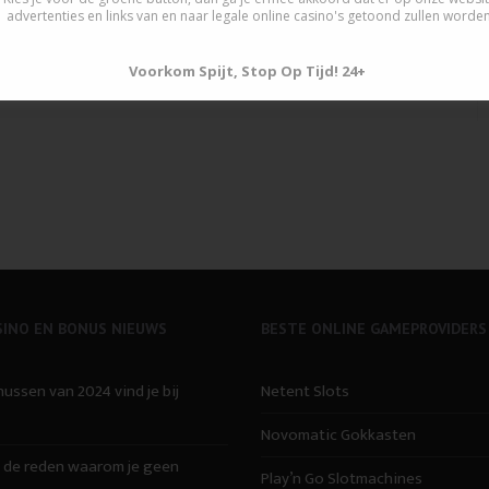
advertenties en links van en naar legale online casino's getoond zullen worden
Voorkom Spijt, Stop Op Tijd! 24+
SINO EN BONUS NIEUWS
BESTE ONLINE GAMEPROVIDERS
ussen van 2024 vind je bij
Netent Slots
Novomatic Gokkasten
 is de reden waarom je geen
Play’n Go Slotmachines