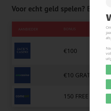
Voor echt geld spelen? Bezoek
W
Om
BONUS
AANBIEDER
jaa
als
Naa
€100
vo
ui
€10 GRATIS
150 FREE SPINS