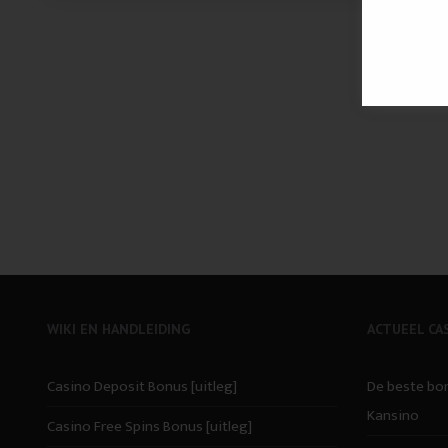
WIKI EN HANDLEIDING
ACTUEEL CA
Casino Deposit Bonus [uitleg]
De beste bon
Kansino
Casino Free Spins Bonus [uitleg]