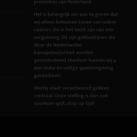
promoties van Nederland.
Het is belangrijk om aan te geven dat
wij alleen bonussen tonen van online
casino's die in het bezit zijn van een
vergunning. Dit zijn gokbedrijven die
door de Nederlandse
kansspelautoriteit worden
gecontroleerd. Hierdoor kunnen wij u
een leuke en veilige speelomgeving
garanderen.
Hierbij staat verantwoord gokken
centraal. Onze stelling is dan ook:
voorkom spijt, stop op tijd!