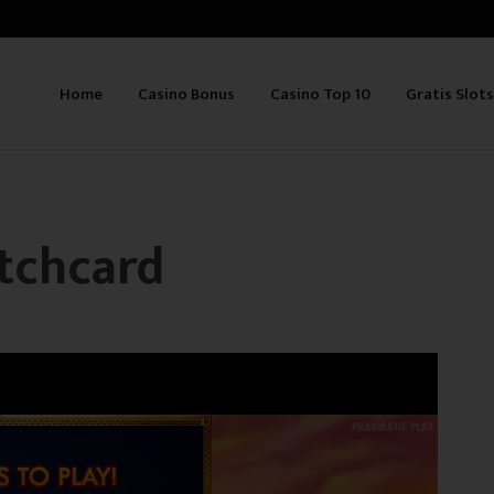
Home
Casino Bonus
Casino Top 10
Gratis Slot
tchcard