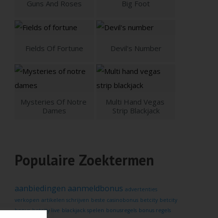
Guns And Roses
Big Foot
Fields Of Fortune
Devil's Number
Mysteries Of Notre 
Multi Hand Vegas 
Dames
Strip Blackjack
Populaire Zoektermen
aanbiedingen
aanmeldbonus
advertenties
verkopen
artikelen schrijven
beste casinobonus
betcity
betcity
bonus
betcity live
blackjack spelen
bonusregels
bonus regels