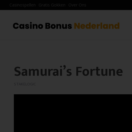
Casinospellen
Gratis Gokken
Over Ons
Samurai’s Fortune
STAKELOGIC