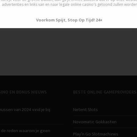
advertenties en links van en naar legale online casino's getoond zullen worden
Voorkom Spijt, Stop Op Tijd! 24+
SINO EN BONUS NIEUWS
BESTE ONLINE GAMEPROVIDERS
ussen van 2024 vind je bij
Netent Slots
Novomatic Gokkasten
 is de reden waarom je geen
Play’n Go Slotmachines