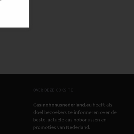
.
OVER DEZE GOKSITE
Casinobonusnederland.eu
heeft als
doel bezoekers te informeren over de
beste, actuele casinobonussen en
promoties van Nederland.