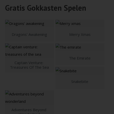
Gratis Gokkasten Spelen
Dragons' Awakening
Merry Xmas
The Emirate
Captain Venture: 
Treasures Of The Sea
Snakebite
Adventures Beyond 