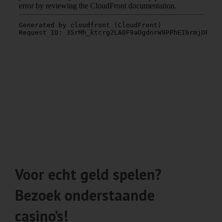
Voor echt geld spelen?
Bezoek onderstaande
casino’s!