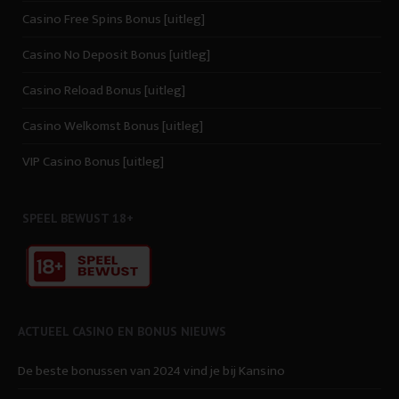
Casino Free Spins Bonus [uitleg]
Casino No Deposit Bonus [uitleg]
Casino Reload Bonus [uitleg]
Casino Welkomst Bonus [uitleg]
VIP Casino Bonus [uitleg]
SPEEL BEWUST 18+
ACTUEEL CASINO EN BONUS NIEUWS
De beste bonussen van 2024 vind je bij Kansino