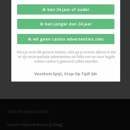
Ik ben 24 jaar of ouder
Ik ben jonger dan 24 jaar
Ik wil geen casino advertenties zien
Kies je voor de groene button, dan ga je ermee akkoord dat
er op onze website advertenties en links van en naar legale
online casino's getoond zullen worden.
Voorkom Spijt, Stop Op Tijd! 24+
WIKI EN HANDLEIDING
Casino Deposit Bonus [uitleg]