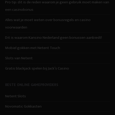
Pro tip: dit is de reden waarom je geen gebruik moet maken van
een casinobonus
Alles wat je moet weten over bonusregels en casino
voorwaarden
Dit is waarom Kansino Nederland geen bonussen aanbiedt!
Mobiel gokken met Netent Touch
Slots van Netent
Gratis blackjack spelen bij Jack’s Casino
BESTE ONLINE GAMEPROVIDERS
Netent Slots
Novomatic Gokkasten