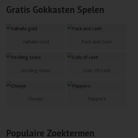
Gratis Gokkasten Spelen
Valhalla Gold
Pack And Cash
Strolling Staxx
Coils Of Cash
Chunjie
Flappers
Populaire Zoektermen