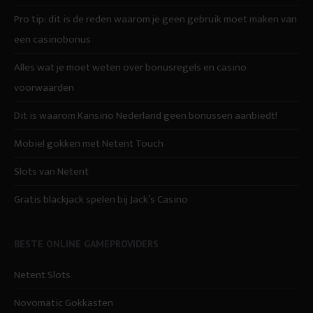
Pro tip: dit is de reden waarom je geen gebruik moet maken van
een casinobonus
Alles wat je moet weten over bonusregels en casino
voorwaarden
Dit is waarom Kansino Nederland geen bonussen aanbiedt!
Mobiel gokken met Netent Touch
Slots van Netent
Gratis blackjack spelen bij Jack’s Casino
BESTE ONLINE GAMEPROVIDERS
Netent Slots
Novomatic Gokkasten