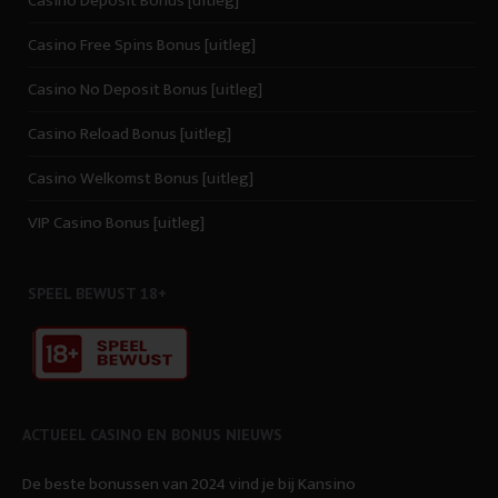
Casino Deposit Bonus [uitleg]
Casino Free Spins Bonus [uitleg]
Casino No Deposit Bonus [uitleg]
Casino Reload Bonus [uitleg]
Casino Welkomst Bonus [uitleg]
VIP Casino Bonus [uitleg]
SPEEL BEWUST 18+
ACTUEEL CASINO EN BONUS NIEUWS
De beste bonussen van 2024 vind je bij Kansino