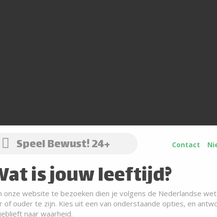
Speel Bewust! 24+
Contact
Ni
at is jouw leeftijd?
 onze website te bezoeken dien je volgens de Nederlandse wet
r of ouder te zijn. Kies uit een van onderstaande opties, en antw
jeblieft naar waarheid.