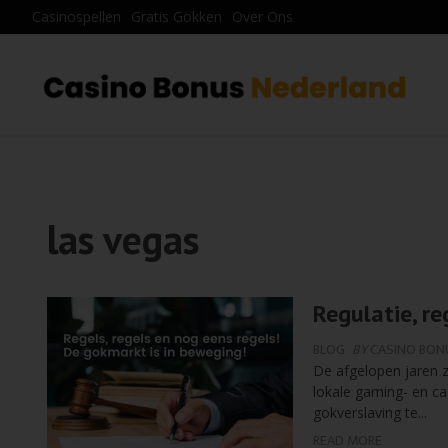
Casinospellen
Gratis Gokken
Over Ons
las vegas
Regulatie, re
BLOG
BY
CASINO BON
De afgelopen jaren z
lokale gaming- en ca
gokverslaving te...
READ MORE