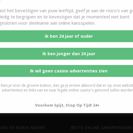
st het bevestigen van jouw leeftijd, geef je aan de risico's van 
lledig te begrijpen en te bevestigen dat je momenteel niet bent
tgesloten voor deelname aan online kansspelen.
Ik ben 24 jaar of ouder
Ik ben jonger dan 24 jaar
Ik wil geen casino advertenties zien
Kies je voor de groene button, dan ga je ermee akkoord dat er op onze websi
advertenties en links van en naar legale online casino's getoond zullen worden
Voorkom Spijt, Stop Op Tijd! 24+
SINO EN BONUS NIEUWS
BESTE ONLINE GAMEPROVIDERS