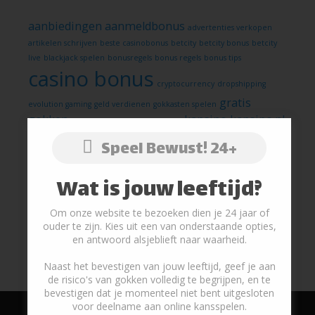
aanbiedingen
aanmeldbonus
advertenties verkopen
artikelen schrijven
beste casinobonus
betcity
betcity bonus
betcity
live
blackjack spelen
bonusregels
bonus regels
bonus tips
casino bonus
cryptocurrency
dropshipping
gratis
evolution gaming
geld verdienen
gokkasten spelen
gokken
kansino
kansino.nl
jack's casino
jacks.nl
kaartspel
kansino bonus
korting
live casino
mobiel gokken
nadelen
Speel Bewust! 24+
promoties
netent
net entertainment
netent touch
registratie
bonus
restricties
slots
smartphone casino
spelregels
stockfotos
Wat is jouw leeftijd?
videoslots
strategie
tablet gokken
tafelspel
voorwaarden
webshop starten
Om onze website te bezoeken dien je 24 jaar of
ouder te zijn. Kies uit een van onderstaande opties,
en antwoord alsjeblieft naar waarheid.
Naast het bevestigen van jouw leeftijd, geef je aan
de risico's van gokken volledig te begrijpen, en te
bevestigen dat je momenteel niet bent uitgesloten
voor deelname aan online kansspelen.