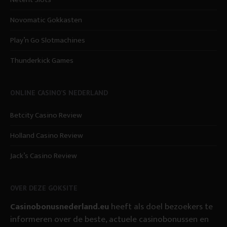
Novomatic Gokkasten
Play’n Go Slotmachines
Thunderkick Games
ONLINE CASINO’S NEDERLAND
Betcity Casino Review
Holland Casino Review
Jack’s Casino Review
OVER DEZE GOKSITE
Casinobonusnederland.eu
heeft als doel bezoekers te
informeren over de beste, actuele casinobonussen en