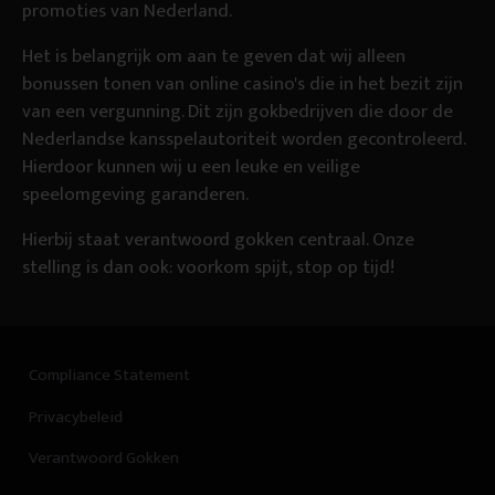
promoties van Nederland.
Het is belangrijk om aan te geven dat wij alleen
bonussen tonen van online casino's die in het bezit zijn
van een vergunning. Dit zijn gokbedrijven die door de
Nederlandse kansspelautoriteit worden gecontroleerd.
Hierdoor kunnen wij u een leuke en veilige
speelomgeving garanderen.
Hierbij staat verantwoord gokken centraal. Onze
stelling is dan ook: voorkom spijt, stop op tijd!
Compliance Statement
Privacybeleid
Verantwoord Gokken